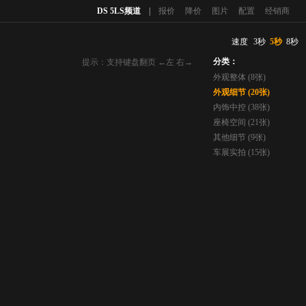
DS 5LS频道
|
报价
降价
图片
配置
经销商
速度
3秒
5秒
8秒
分类：
提示：支持键盘翻页 ←左 右→
外观整体 (8张)
外观细节 (20张)
内饰中控 (38张)
座椅空间 (21张)
其他细节 (9张)
车展实拍 (15张)