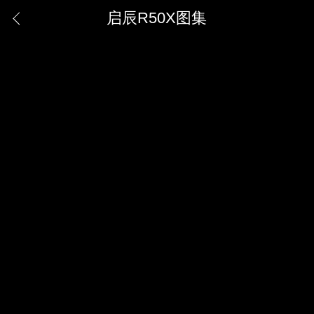
启辰R50X图集