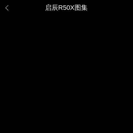
启辰R50X图集