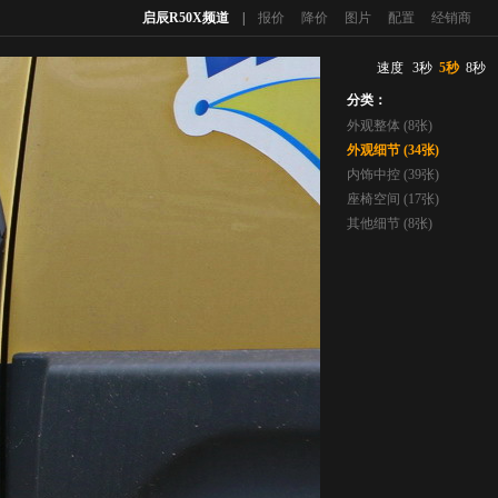
启辰R50X频道
|
报价
降价
图片
配置
经销商
速度
3秒
5秒
8秒
分类：
外观整体 (8张)
外观细节 (34张)
内饰中控 (39张)
座椅空间 (17张)
其他细节 (8张)