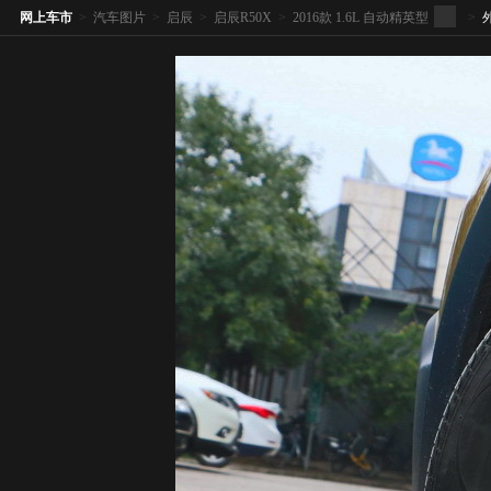
网上车市
>
汽车图片
>
启辰
>
启辰R50X
>
2016款 1.6L 自动精英型
>