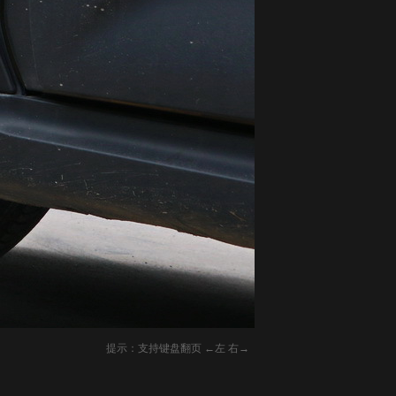
提示：支持键盘翻页 ←左 右→