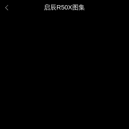
启辰R50X图集