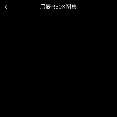
启辰R50X图集