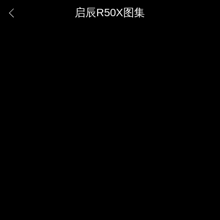
启辰R50X图集