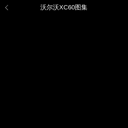
沃尔沃XC60图集