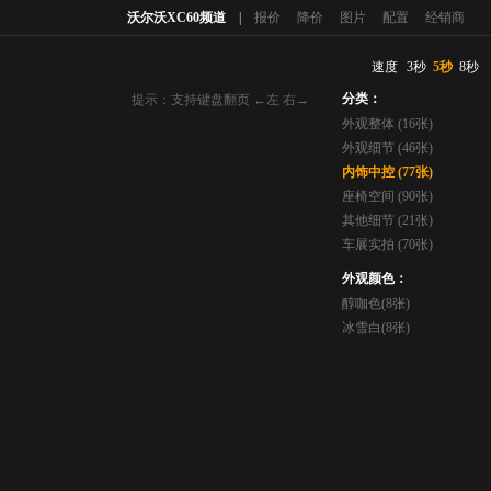
沃尔沃XC60频道
|
报价
降价
图片
配置
经销商
速度
3秒
5秒
8秒
分类：
提示：支持键盘翻页 ←左 右→
外观整体 (16张)
外观细节 (46张)
内饰中控 (77张)
座椅空间 (90张)
其他细节 (21张)
车展实拍 (70张)
外观颜色：
醇咖色(8张)
冰雪白(8张)