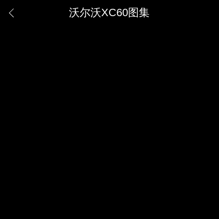
沃尔沃XC60图集