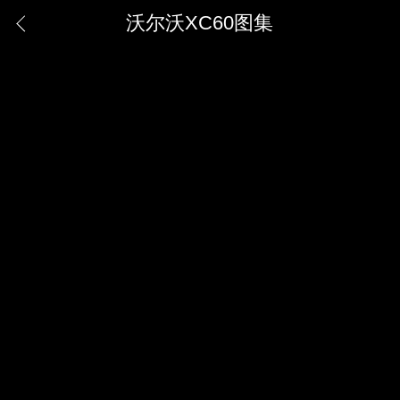
沃尔沃XC60图集