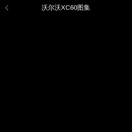
沃尔沃XC60图集