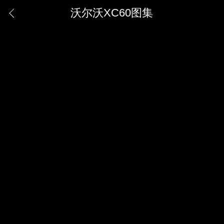
沃尔沃XC60图集