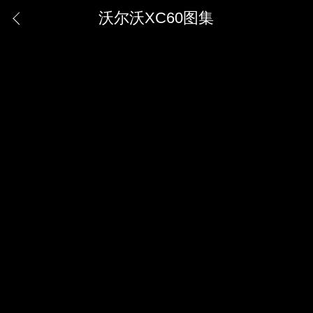
沃尔沃XC60图集