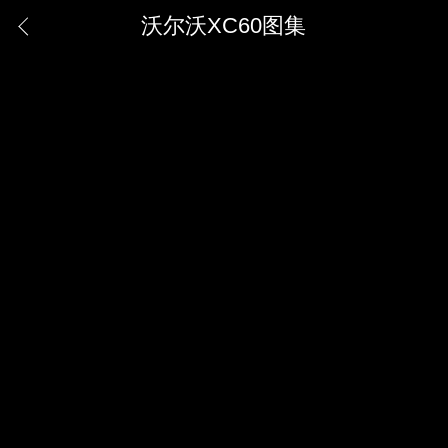
沃尔沃XC60图集