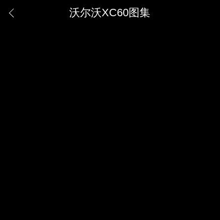
沃尔沃XC60图集