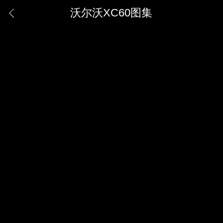
沃尔沃XC60图集