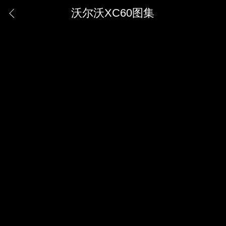
沃尔沃XC60图集