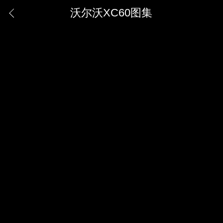
沃尔沃XC60图集