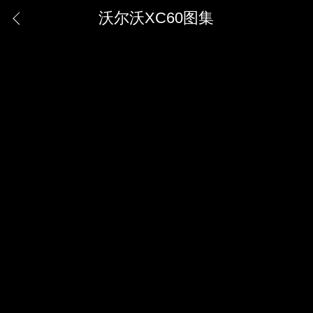
沃尔沃XC60图集