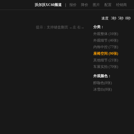
沃尔沃XC60频道
|
报价
降价
图片
配置
经销商
速度
3秒
5秒
8秒
分类：
提示：支持键盘翻页 ←左 右→
外观整体 (16张)
外观细节 (46张)
内饰中控 (77张)
座椅空间 (90张)
其他细节 (21张)
车展实拍 (70张)
外观颜色：
醇咖色(8张)
冰雪白(8张)