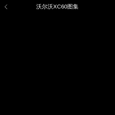
沃尔沃XC60图集