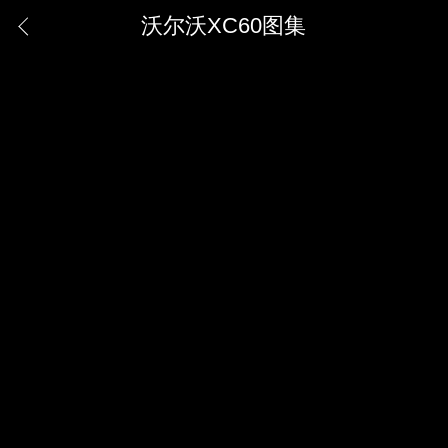
沃尔沃XC60图集