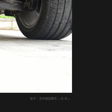
提示：支持键盘翻页 ←左 右→