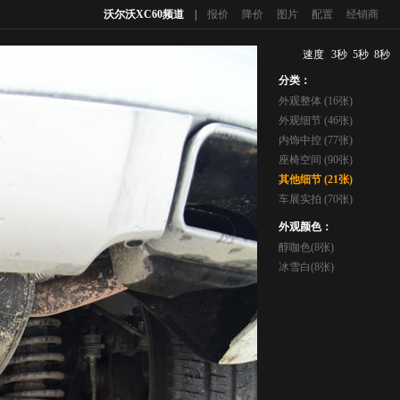
沃尔沃XC60频道
|
报价
降价
图片
配置
经销商
速度
3秒
5秒
8秒
分类：
外观整体 (16张)
外观细节 (46张)
内饰中控 (77张)
座椅空间 (90张)
其他细节 (21张)
车展实拍 (70张)
外观颜色：
醇咖色(8张)
冰雪白(8张)