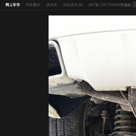
网上车市
>
汽车图片
>
沃尔沃
>
沃尔沃XC60
>
2017款 2.0T T5AWD智越版