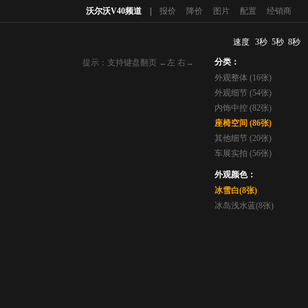
沃尔沃V40频道
|
报价
降价
图片
配置
经销商
速度
3秒
5秒
8秒
分类：
提示：支持键盘翻页 ←左 右→
外观整体 (16张)
外观细节 (54张)
内饰中控 (82张)
座椅空间 (86张)
其他细节 (20张)
车展实拍 (56张)
外观颜色：
冰雪白(8张)
冰岛浅水蓝(8张)