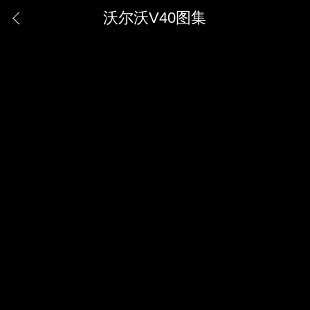
沃尔沃V40图集