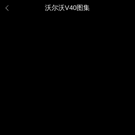
沃尔沃V40图集