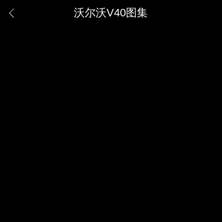
沃尔沃V40图集