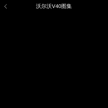
沃尔沃V40图集