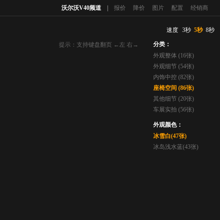
沃尔沃V40频道
|
报价
降价
图片
配置
经销商
速度
3秒
5秒
8秒
分类：
提示：支持键盘翻页 ←左 右→
外观整体 (16张)
外观细节 (54张)
内饰中控 (82张)
座椅空间 (86张)
其他细节 (20张)
车展实拍 (56张)
外观颜色：
冰雪白(47张)
冰岛浅水蓝(43张)