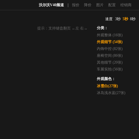
沃尔沃V40频道
|
报价
降价
图片
配置
经销商
速度
3秒
5秒
8秒
分类：
提示：支持键盘翻页 ←左 右→
外观整体 (16张)
外观细节 (54张)
内饰中控 (82张)
座椅空间 (86张)
其他细节 (20张)
车展实拍 (56张)
外观颜色：
冰雪白(27张)
冰岛浅水蓝(27张)