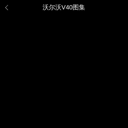
沃尔沃V40图集