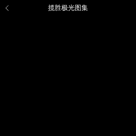
揽胜极光图集