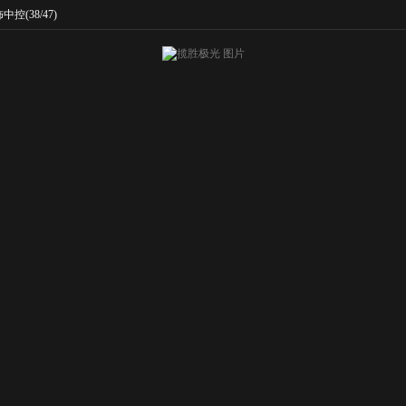
饰中控
(38/47)