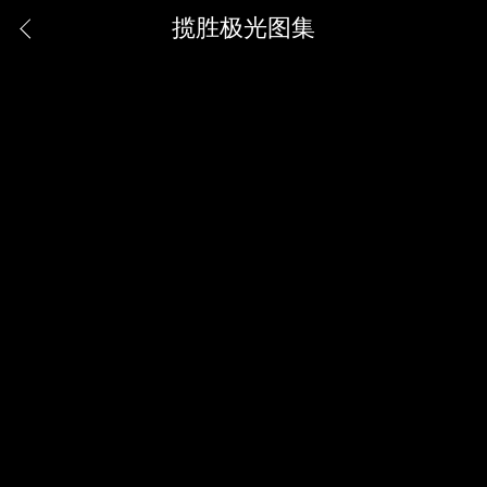
揽胜极光图集