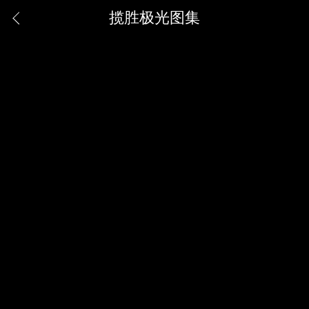
揽胜极光图集