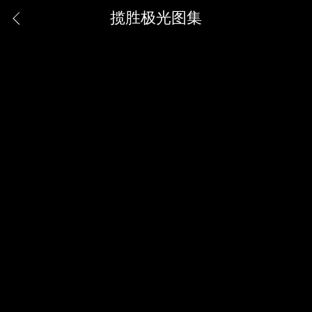
揽胜极光图集