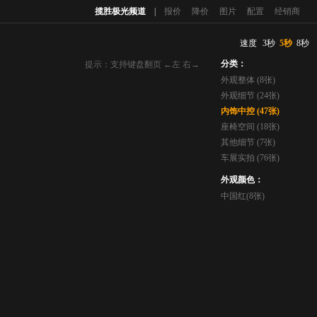
揽胜极光频道
|
报价
降价
图片
配置
经销商
速度
3秒
5秒
8秒
分类：
提示：支持键盘翻页 ←左 右→
外观整体 (8张)
外观细节 (24张)
内饰中控 (47张)
座椅空间 (18张)
其他细节 (7张)
车展实拍 (76张)
外观颜色：
中国红(8张)