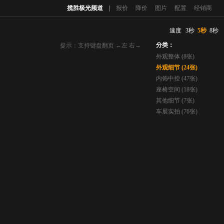
揽胜极光频道
|
报价
降价
图片
配置
经销商
速度
3秒
5秒
8秒
分类：
提示：支持键盘翻页 ←左 右→
外观整体 (8张)
外观细节 (24张)
内饰中控 (47张)
座椅空间 (18张)
其他细节 (7张)
车展实拍 (76张)