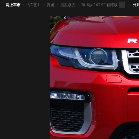
网上车市
>
汽车图片
>
路虎
>
揽胜极光
>
2016款 2.0T SE 智耀版
>
外