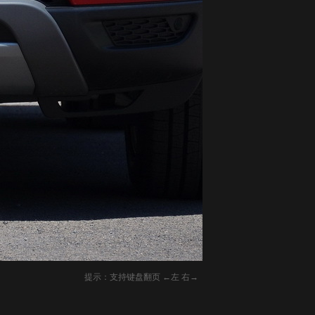
提示：支持键盘翻页 ←左 右→