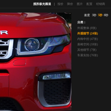
揽胜极光频道
|
报价
降价
图片
配置
经销商
速度
3秒
5秒
8秒
分类：
外观整体 (8张)
外观细节 (24张)
内饰中控 (47张)
座椅空间 (18张)
其他细节 (7张)
车展实拍 (76张)