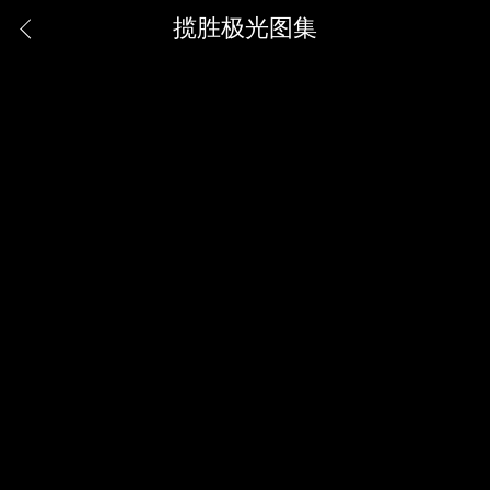
揽胜极光图集