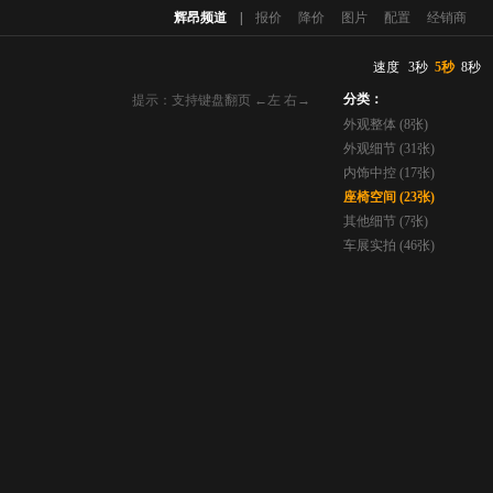
辉昂频道
|
报价
降价
图片
配置
经销商
速度
3秒
5秒
8秒
分类：
提示：支持键盘翻页 ←左 右→
外观整体 (8张)
外观细节 (31张)
内饰中控 (17张)
座椅空间 (23张)
其他细节 (7张)
车展实拍 (46张)