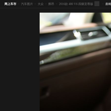
网上车市
>
汽车图片
>
大众
>
辉昂
>
2016款 480 V6 四驱至尊版
>
座