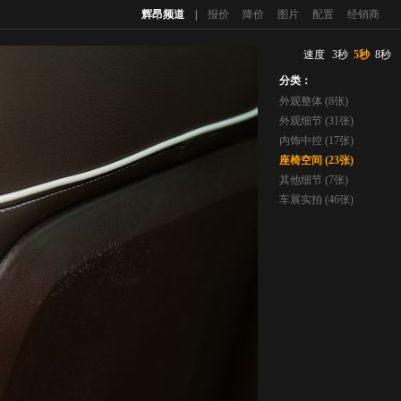
辉昂频道
|
报价
降价
图片
配置
经销商
速度
3秒
5秒
8秒
分类：
外观整体 (8张)
外观细节 (31张)
内饰中控 (17张)
座椅空间 (23张)
其他细节 (7张)
车展实拍 (46张)