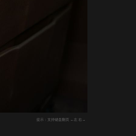
提示：支持键盘翻页 ←左 右→