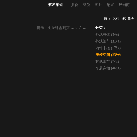
辉昂频道
|
报价
降价
图片
配置
经销商
速度
3秒
5秒
8秒
分类：
提示：支持键盘翻页 ←左 右→
外观整体 (8张)
外观细节 (31张)
内饰中控 (17张)
座椅空间 (23张)
其他细节 (7张)
车展实拍 (46张)