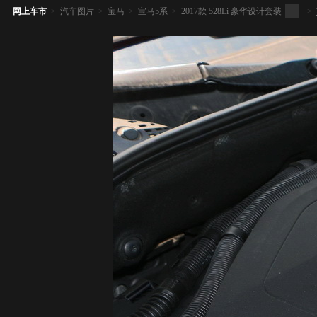
网上车市
>
汽车图片
>
宝马
>
宝马5系
>
2017款 528Li 豪华设计套装
>