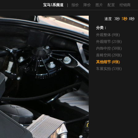
宝马5系频道
|
报价
降价
图片
配置
经销商
速度
3秒
5秒
8秒
分类：
外观整体 (9张)
外观细节 (21张)
内饰中控 (50张)
座椅空间 (29张)
其他细节 (8张)
车展实拍 (53张)