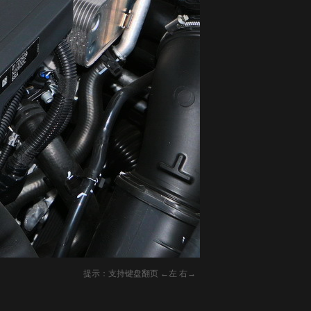
提示：支持键盘翻页 ←左 右→