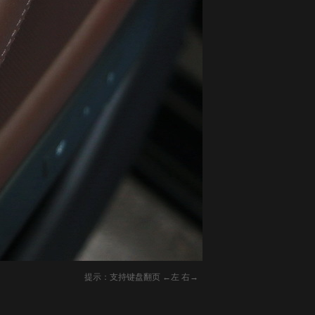
提示：支持键盘翻页 ←左 右→