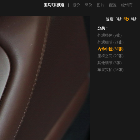
宝马5系频道
|
报价
降价
图片
配置
经销商
速度
3秒
5秒
8秒
分类：
外观整体 (9张)
外观细节 (21张)
内饰中控 (50张)
座椅空间 (29张)
其他细节 (8张)
车展实拍 (53张)