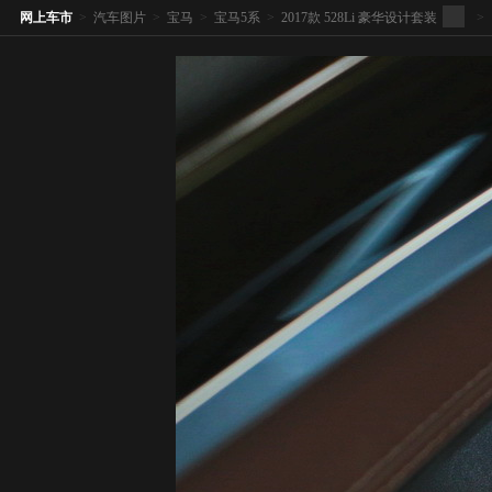
网上车市
>
汽车图片
>
宝马
>
宝马5系
>
2017款 528Li 豪华设计套装
>