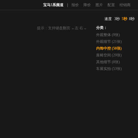
宝马5系频道
|
报价
降价
图片
配置
经销商
速度
3秒
5秒
8秒
分类：
提示：支持键盘翻页 ←左 右→
外观整体 (9张)
外观细节 (21张)
内饰中控 (50张)
座椅空间 (29张)
其他细节 (8张)
车展实拍 (53张)