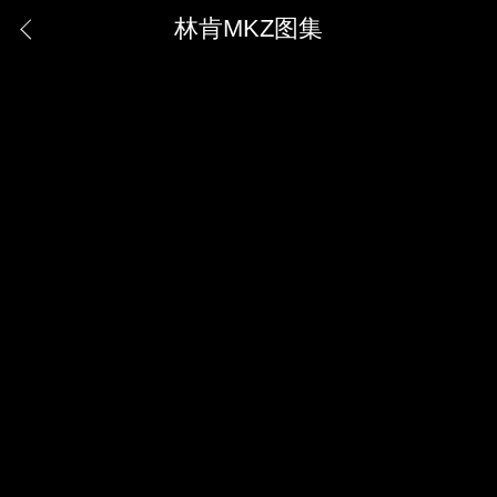
林肯MKZ图集