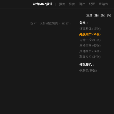
林肯MKZ频道
|
报价
降价
图片
配置
经销商
速度
3秒
5秒
8秒
分类：
提示：支持键盘翻页 ←左 右→
外观整体 (16张)
外观细节 (51张)
内饰中控 (63张)
座椅空间 (66张)
其他细节 (14张)
车展实拍 (34张)
外观颜色：
铁灰色(16张)