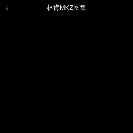
林肯MKZ图集